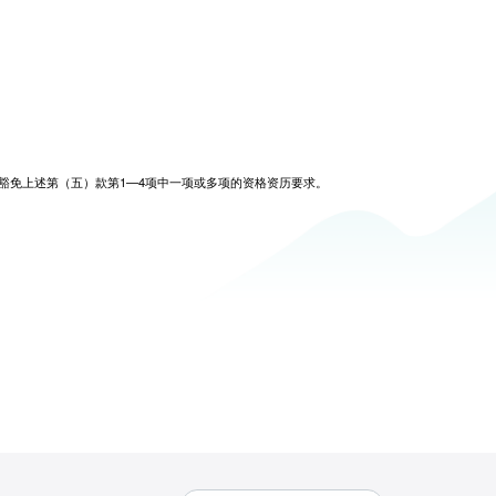
豁免上述第（五）款第1—4项中一项或多项的资格资历要求。