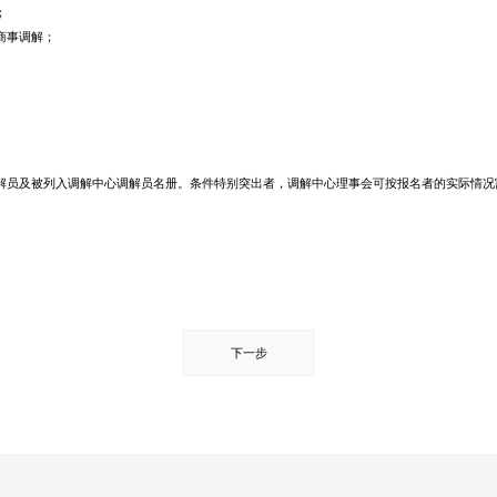
；
商事调解；
解员及被列入调解中心调解员名册。条件特别突出者，调解中心理事会可按报名者的实际情况
下一步